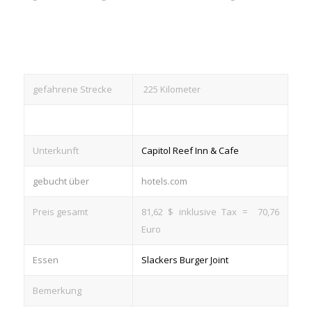
gefahrene Strecke
225 Kilometer
Unterkunft
Capitol Reef Inn & Cafe
gebucht über
hotels.com
Preis gesamt
81,62 $ inklusive Tax = 70,76
Euro
Essen
Slackers Burger Joint
Bemerkung