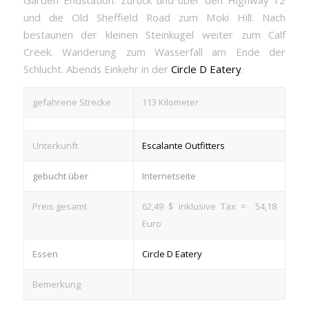
Garden Endstation. Zurück und über den Highway 12
und die Old Sheffield Road zum Moki Hill. Nach
bestaunen der kleinen Steinkugel weiter zum Calf
Creek. Wanderung zum Wasserfall am Ende der
Schlucht. Abends Einkehr in der
Circle D Eatery
.
gefahrene Strecke
113 Kilometer
Unterkunft
Escalante Outfitters
gebucht über
Internetseite
Preis gesamt
62,49 $ inklusive Tax = 54,18
Euro
Essen
Circle D Eatery
Bemerkung