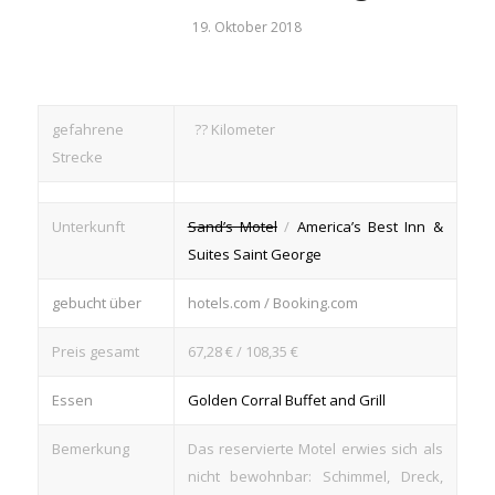
19. Oktober 2018
gefahrene
?? Kilometer
Strecke
Unterkunft
Sand’s Motel
/
America’s Best Inn &
Suites Saint George
gebucht über
hotels.com / Booking.com
Preis gesamt
67,28 € / 108,35 €
Essen
Golden Corral Buffet and Grill
Bemerkung
Das reservierte Motel erwies sich als
nicht bewohnbar: Schimmel, Dreck,