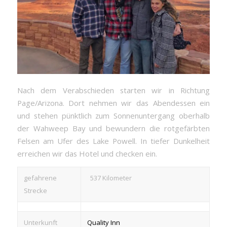
Nach dem Verabschieden starten wir in Richtung
Page/Arizona. Dort nehmen wir das Abendessen ein
und stehen pünktlich zum Sonnenuntergang oberhalb
der Wahweep Bay und bewundern die rotgefärbten
Felsen am Ufer des Lake Powell. In tiefer Dunkelheit
erreichen wir das Hotel und checken ein.
gefahrene
537 Kilometer
Strecke
Unterkunft
Quality Inn