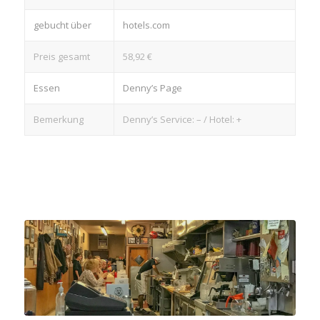
gebucht über
hotels.com
Preis gesamt
58,92 €
Essen
Denny’s Page
Bemerkung
Denny’s Service: – / Hotel: +