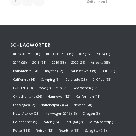
1
2
3
Seite 1 von 3
SCHLAGWÖRTER
#USA2017/10
(10)
#USA2018/10
(15)
40°
(15)
2016
(11)
2017
(23)
2018
(21)
2019
(33)
2020
(25)
Arizona
(55)
Ballonfahrt
(128)
Bayern
(12)
Braunschweig
(9)
Bulli
(25)
California
(54)
Camping
(8)
Colorado
(23)
D-OFLU
(28)
D-OUPD
(19)
food
(7)
fun
(7)
Geocachen
(37)
Griechenland
(26)
Hannover
(12)
Kalifornien
(11)
Las Vegas
(62)
Nationalpark
(64)
Nevada
(70)
New Mexico
(23)
Norwegen 2016
(13)
Oregon
(8)
Peloponnes
(9)
Polen
(15)
Portugal
(7)
RainyRoadtrip
(18)
Reise
(355)
Reisen
(13)
Roadtrip
(88)
Salzgitter
(18)