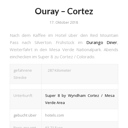
Ouray – Cortez
17. Oktober 2018
Nach dem Kaffee im Hotel über den Red Mountain
Pass nach Silverton. Frühstück im
Durango Diner
,
Weiterfahrt in den Mesa Verde Nationalpark. Abends
einchecken im Super 8 zu Cortez / Colorado.
gefahrene
287 Kilometer
Strecke
Unterkunft
Super 8 by Wyndham Cortez / Mesa
Verde Area
gebucht über
hotels.com
Preis gesamt
63,71 Euro