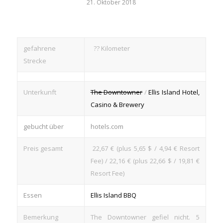
21. Oktober 2018
gefahrene
?? Kilometer
Strecke
Unterkunft
The Downtowner
/
Ellis Island Hotel,
Casino & Brewery
gebucht über
hotels.com
Preis gesamt
22,67 € (plus 5,65 $ / 4,94 € Resort
Fee) / 22,16 € (plus 22,66 $ / 19,81 €
Resort Fee)
Essen
Ellis Island BBQ
Bemerkung
The Downtowner gefiel nicht. 5